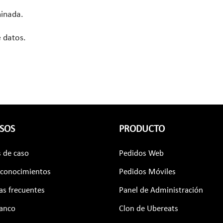
minada.
 datos.
SOS
PRODUCTO
s de caso
Pedidos Web
 conocimientos
Pedidos Móviles
as frecuentes
Panel de Administración
lanco
Clon de Ubereats