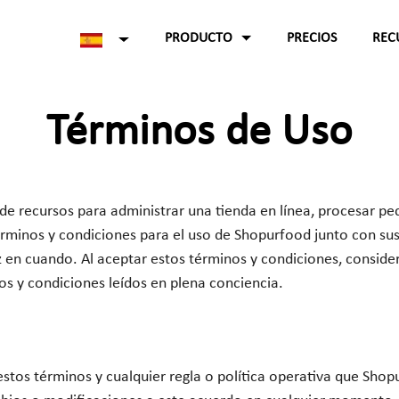
PRODUCTO
PRECIOS
REC
Pedidos web
Términos de Uso
Estudios de caso
Un vistazo a varios paneles de pedidos web.
Base de
Pedidos móviles
conocimientos
U
na forma sencilla de realizar pedidos desde las aplicaciones.
papel blanco
e recursos para administrar una tienda en línea, procesar ped
Panel de administración
términos y condiciones para el uso de Shopurfood junto con sus
preguntas frecuentes
Maneje el esquema general del sitio.
 en cuando. Al aceptar estos términos y condiciones, consid
s y condiciones leídos en plena conciencia.
 estos términos y cualquier regla o política operativa que Sho