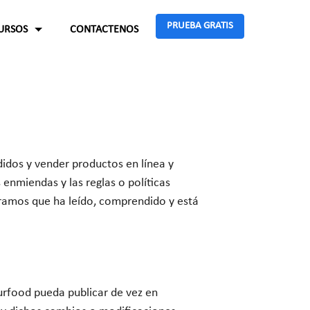
PRUEBA GRATIS
URSOS
CONTACTENOS
Sobre nosotros
Términos de Uso
Política de privacidad
idos y vender productos en línea y
Politica de reembolso
 enmiendas y las reglas o políticas
eramos que ha leído, comprendido y está
purfood pueda publicar de vez en